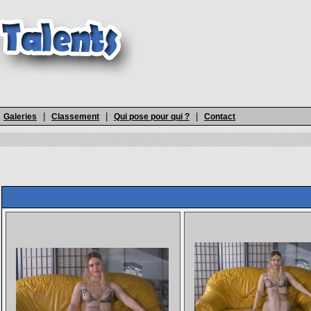
|
|
|
Galeries
Classement
Qui pose pour qui ?
Contact